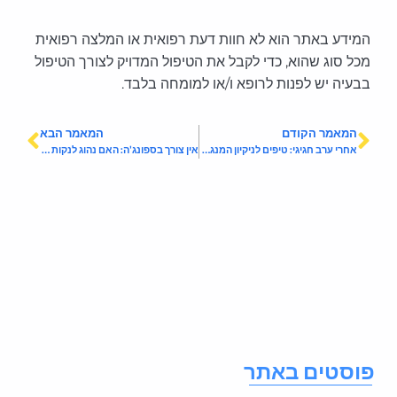
המידע באתר הוא לא חוות דעת רפואית או המלצה רפואית
מכל סוג שהוא, כדי לקבל את הטיפול המדויק לצורך הטיפול
בבעיה יש לפנות לרופא ו/או למומחה בלבד.
המאמר הקודם
המאמר הבא
אחרי ערב חגיגי: טיפים לניקיון המנגל בקלות
אין צורך בספונג'ה: האם נהוג לנקות חדר שכור לפני הצ'ק אאוט?
וסטים באתר