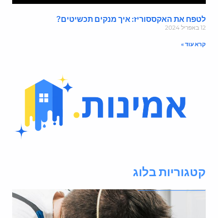
טפח את האקססוריז: איך מנקים תכשיטים?
אפריל 2024
רא עוד »
טגוריות בלוג