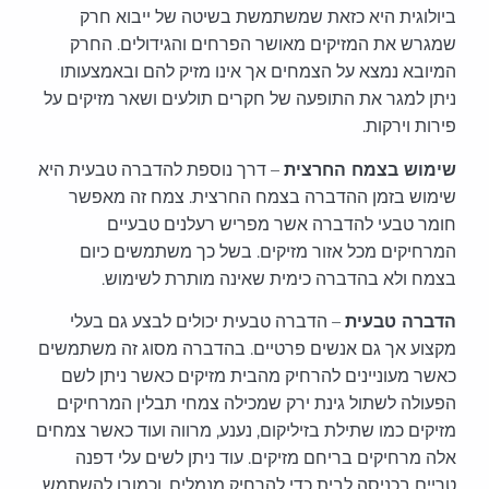
ביולוגית היא כזאת שמשתמשת בשיטה של ייבוא חרק
שמגרש את המזיקים מאושר הפרחים והגידולים. החרק
המיובא נמצא על הצמחים אך אינו מזיק להם ובאמצעותו
ניתן למגר את התופעה של חקרים תולעים ושאר מזיקים על
פירות וירקות.
שימוש בצמח החרצית
– דרך נוספת להדברה טבעית היא
שימוש בזמן ההדברה בצמח החרצית. צמח זה מאפשר
חומר טבעי להדברה אשר מפריש רעלנים טבעיים
המרחיקים מכל אזור מזיקים. בשל כך משתמשים כיום
בצמח ולא בהדברה כימית שאינה מותרת לשימוש.
הדברה טבעית
– הדברה טבעית יכולים לבצע גם בעלי
מקצוע אך גם אנשים פרטיים. בהדברה מסוג זה משתמשים
כאשר מעוניינים להרחיק מהבית מזיקים כאשר ניתן לשם
הפעולה לשתול גינת ירק שמכילה צמחי תבלין המרחיקים
מזיקים כמו שתילת בזיליקום, נענע, מרווה ועוד כאשר צמחים
אלה מרחיקים בריחם מזיקים. עוד ניתן לשים עלי דפנה
טריים בכניסה לבית כדי להרחיק מנמלים, וכמובן להשתמש