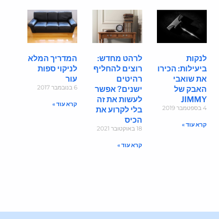
לנקות
לרהט מחדש:
המדריך המלא
ביעילות: הכירו
רוצים להחליף
לניקוי ספות
את שואבי
רהיטים
עור
6 בנובמבר 2017
האבק של
ישנים? אפשר
JIMMY
לעשות את זה
קרא עוד »
4 בספטמבר 2019
בלי לקרוע את
הכיס
קרא עוד »
18 באוקטובר 2021
קרא עוד »