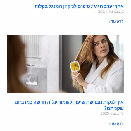
חרי ערב חגיגי: טיפים לניקיון המנגל בקלות
ואר 2024
רא עוד »
יך לנקות מברשת שיער ולשמור עליה חדשה כמו ביום
קניתם?
ינואר 2025
רא עוד »