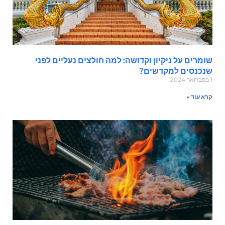
ומרים על ניקיון וקדושה: למה חולצים נעליים לפני
נכנסים למקדשים?
202
רא עוד »