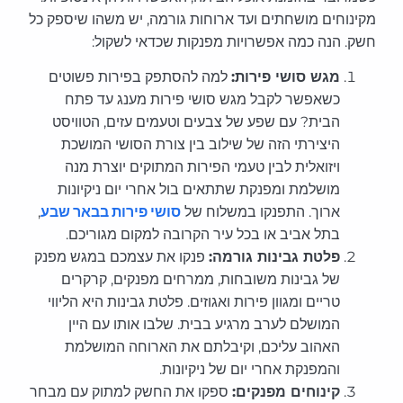
מקינוחים מושחתים ועד ארוחות גורמה, יש משהו שיספק כל
חשק. הנה כמה אפשרויות מפנקות שכדאי לשקול:
מגש סושי פירות:
למה להסתפק בפירות פשוטים
כשאפשר לקבל מגש סושי פירות מענג עד פתח
הבית? עם שפע של צבעים וטעמים עזים, הטוויסט
היצירתי הזה של שילוב בין צורת הסושי המושכת
ויזואלית לבין טעמי הפירות המתוקים יוצרת מנה
מושלמת ומפנקת שתתאים בול אחרי יום ניקיונות
ארוך. התפנקו במשלוח של
סושי פירות בבאר שבע
,
בתל אביב או בכל עיר הקרובה למקום מגוריכם.
פלטת גבינות גורמה:
פנקו את עצמכם במגש מפנק
של גבינות משובחות, ממרחים מפנקים, קרקרים
טריים ומגוון פירות ואגוזים. פלטת גבינות היא הליווי
המושלם לערב מרגיע בבית. שלבו אותו עם היין
האהוב עליכם, וקיבלתם את הארוחה המושלמת
והמפנקת אחרי יום של ניקיונות.
קינוחים מפנקים:
ספקו את החשק למתוק עם מבחר