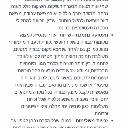
שמגיעות מטעם מסגרת השיקום. השיקום כולל מענה
נרחב וממוקד צורך. כולל סיוע במציאת עבודה, מציאת
דיור מותאם (למשל הוסטל ייעודי), הכוונה למסלולי
הכשרה תעסוקתיים וכדומה.
תעסוקה נתמכת
– שירות ייעודי שמסייע למצוא
מקומות עבודה בשוק החופשי נקודתית עבור מתמודדי
נפש. כמו כן, גם לאחר שנמצא מקום עבודה מתאים,
משולבת תמיכה נחוצה, מתוך מטרה לסייע לעובד
להתמיד. בין היתר השירות מלמד מגוון מיומנויות
חברתיות, ומוודא שהעובדים מודעים לסך הזכויות
שעומדות לרשותם. באשר לשכר, לרוב הוא יהיה
מינימלי, או שכר מינימום מותאם, עובדה שבין היתר
מאפשרת לקבל מענק עבודה. בכל מקרה מתנהלים
יחסי עובד מעביד, משמע נכללות שלל זכויות
משלימות, כגון פנסיה, ימי מחלה, פיצויי פיטורים
וכדומה.
זכויות משלימות
– כמובן שכל מקרה נבחן לגופו, אך
בעיקרון מתמודדי נפש עשויים למצוא שמגיעים להם