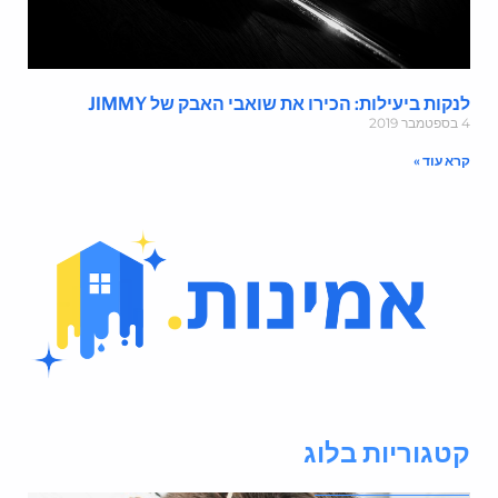
נקות ביעילות: הכירו את שואבי האבק של JIMMY
מבר 2019
רא עוד »
טגוריות בלוג