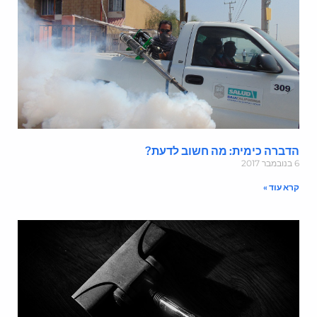
דברה כימית: מה חשוב לדעת?
מבר 2017
רא עוד »