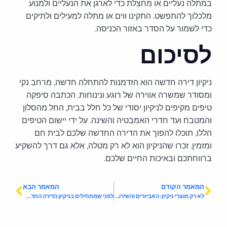
במתלה נעליים או מחצלת כדי לארגן את הנעליים ולמנוע
מלכלוך להתפשט. התקינו ווים או מתלה למעילים ולתיקים
כדי לשמור על הסדר באזור הכניסה.
לסיכום
ניקיון דירה חדשה הוא הזדמנות להתחלה חדשה, מרחב נקי
ומסודר שמשרה אווירה של רוגע ונינוחות. הכתבה סיפקה
טיפים מקיפים לניקיון יסודי של כל חלל בבית, החל מהסלון
והמטבח ועד חדרי האמבטיה והשינה. על ידי יישום הטיפים
הללו, תוכלו להפוך את הדירה החדשה שלכם לבית חם
ומזמין. זכרו שהניקיון הוא לא רק מטלה, אלא גם דרך להשקיע
ברווחתכם ובאיכות החיים שלכם.
המאמר הקודם
המאמר הבא
לא רק מוצרי ניקיון: האביזרים והשירותים שכל חברת ניקיון צריכה להחזיק
לפני שמתחילים בניקיון הדירה החדשה: טיפים לקניית דירה